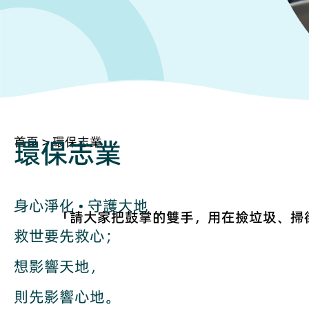
首頁
>
環保志業
環保志業
身心淨化 • 守護大地

「請大家把鼓掌的雙手，用在撿垃圾、掃
救世要先救心；

想影響天地，

則先影響心地。